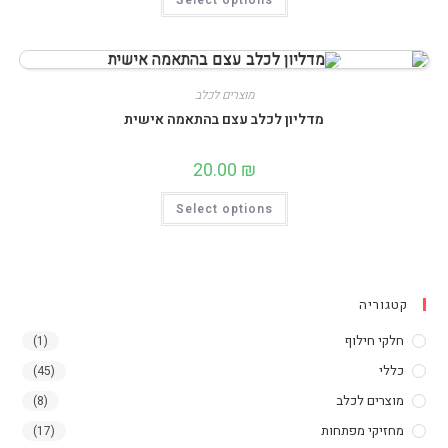
Select options
זה
יש
מספר
סוגים.
ניתן
לבחור
את
מוצרים לכלב
האפשרויות
בעמוד
מדליון לכלב עצם בהתאמה אישית
המוצר
20.00
₪
למוצר
Select options
זה
יש
מספר
סוגים.
ניתן
לבחור
את
קטגוריה
האפשרויות
בעמוד
המוצר
חלקי חילוף
(1)
כללי
(45)
מוצרים לכלב
(8)
מחזיקי מפתחות
(17)