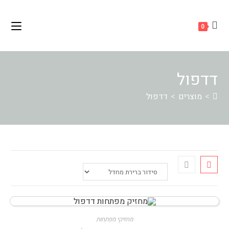
Ski
לתוכן
t
0
conten
דדפול
>
מוצרים
>
דדפול
מחזיקי מפתחות