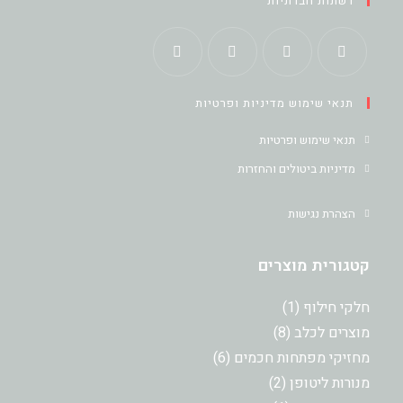
רשתות חברתיות
Opens
Opens
Opens
Opens
תנאי שימוש מדיניות ופרטיות
in
in
in
in
a
a
a
a
תנאי שימוש ופרטיות
new
new
new
new
מדיניות ביטולים והחזרות
tab
tab
tab
tab
הצהרת נגישות
קטגורית מוצרים
מוצר
חלקי חילוף
1
1
8
מוצרים לכלב
8
מוצרים
6
מחזיקי מפתחות חכמים
6
מוצרים
2
מנורות ליטופן
2