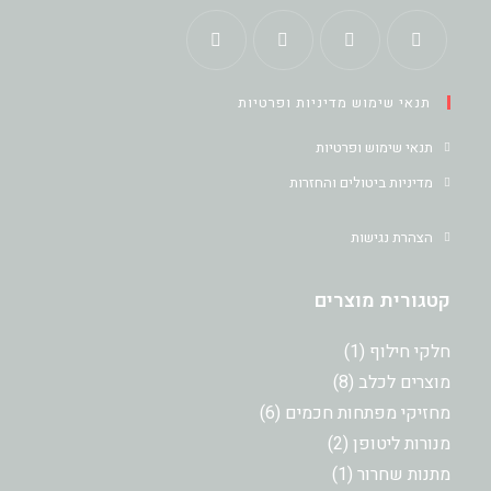
Opens
Opens
Opens
Opens
תנאי שימוש מדיניות ופרטיות
in
in
in
in
a
a
a
a
תנאי שימוש ופרטיות
new
new
new
new
מדיניות ביטולים והחזרות
tab
tab
tab
tab
הצהרת נגישות
קטגורית מוצרים
מוצר
חלקי חילוף
1
1
8
מוצרים לכלב
8
מוצרים
6
מחזיקי מפתחות חכמים
6
מוצרים
2
מנורות ליטופן
2
מוצרים
מוצר
מתנות שחרור
1