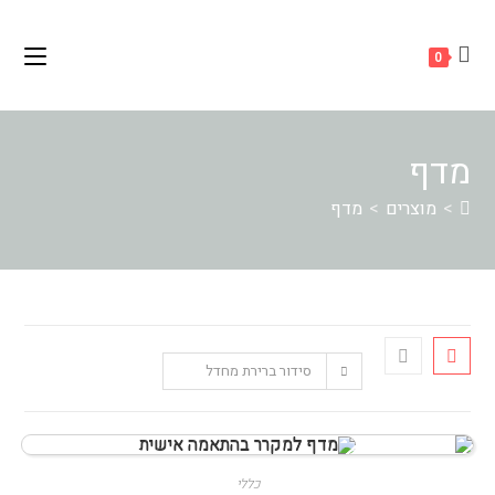
Ski
לתוכן
t
0
conten
מדף
>
מוצרים
>
מדף
סידור ברירת מחדל
כללי