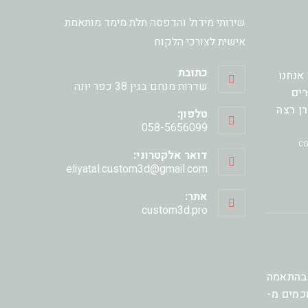
שירותי מידול והדפסה תלת מימד מותאמת
אישית לצורכי הלקוח
כתובת
אנחנו
שדרות מנחם בגין 38 כפר יונה
מחזירים
ן רצה
טלפון:
058-5656099
דואר אלקטרוני:
Opens
eliyatal.custom3d@gmail.com
in
your
אתר:
application
custom3d.pro
בהתאמה
כמים מ-