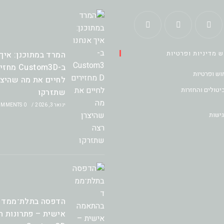
Opens
Opens
Opens
 מדיניות ופרטיות
המרד במתוכנן: איך 
in
in
in
ב-Custom3D 
a
a
a
וש ופרטיות
לחיים את מה שהיצר
new
new
new
ביטולים והחזרות
שתזרקו
tab
tab
tab
ינואר 3, 2026
/
0 COMMENTS
ישות
הדפסה בתלת־ממד 
אישית – פתרונות ח