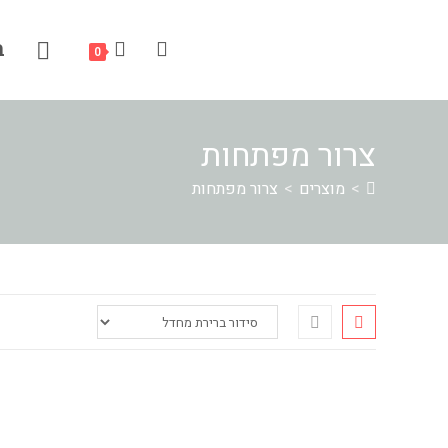
Ski
לתוכן
t
ב
TOGGLE
0
conten
צרור מפתחות
WEBSITE
>
מוצרים
>
צרור מפתחות
SEARCH