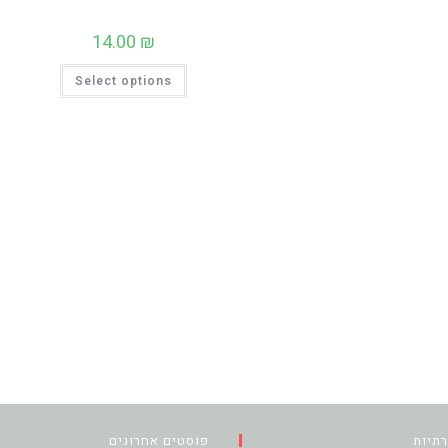
14.00
₪
למוצר
Select options
זה
יש
מספר
סוגים.
ניתן
לבחור
את
האפשרויות
בעמוד
המוצר
תיות
פוסטים אחרונים