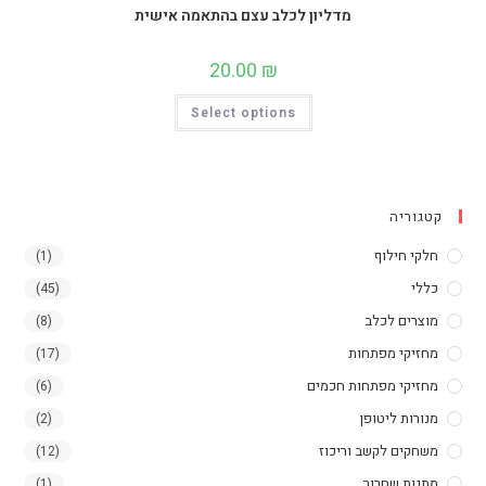
מדליון לכלב עצם בהתאמה אישית
20.00
₪
למוצר
Select options
זה
יש
מספר
סוגים.
ניתן
לבחור
את
קטגוריה
האפשרויות
בעמוד
המוצר
חלקי חילוף
(1)
כללי
(45)
מוצרים לכלב
(8)
מחזיקי מפתחות
(17)
מחזיקי מפתחות חכמים
(6)
מנורות ליטופן
(2)
משחקים לקשב וריכוז
(12)
מתנות שחרור
(1)