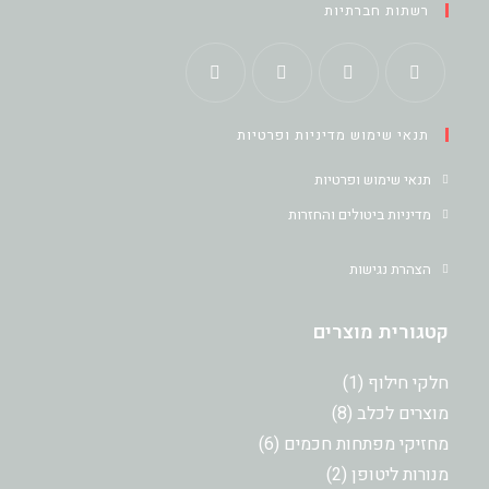
רשתות חברתיות
Opens
Opens
Opens
Opens
תנאי שימוש מדיניות ופרטיות
in
in
in
in
a
a
a
a
תנאי שימוש ופרטיות
new
new
new
new
מדיניות ביטולים והחזרות
tab
tab
tab
tab
הצהרת נגישות
קטגורית מוצרים
מוצר
חלקי חילוף
1
1
8
מוצרים לכלב
8
מוצרים
6
מחזיקי מפתחות חכמים
6
מוצרים
2
מנורות ליטופן
2