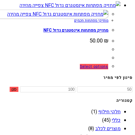
בעמוד
זה
צפייה מהירה
המוצר
יש
צפייה מהירה
מחזיקי מפתחות חכמים
מספר
סוגים.
מחזיק מפתחות אינסטגרם גדול NFC
ניתן
50.00
₪
לבחור
את
האפשרויות
למוצר
Select options
בעמוד
זה
סינון לפי מחיר
המוצר
יש
מחיר
מחיר
סנן
מספר
מינימלי
מקסימלי
סוגים.
קטגוריה
ניתן
חלקי חילוף
(1)
לבחור
כללי
(45)
את
מוצרים לכלב
(8)
האפשרויות