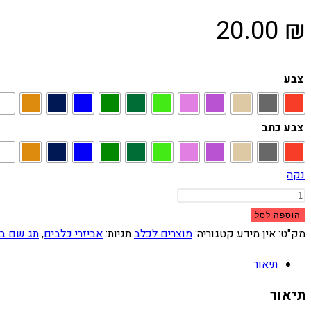
20.00
₪
צבע
צבע כתב
נקה
כמות
של
הוספה לסל
מדליון
מק"ט:
אין מידע
קטגוריה:
מוצרים לכלב
תגיות:
אביזרי כלבים
,
תג שם ב
לכלב
תיאור
כף
רגל
תיאור