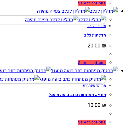
למוצר
Select options
זה
צפייה מהירה
יש
צפייה מהירה
מוצרים לכלב
מספר
סוגים.
מדליון לכלב
ניתן
20.00
₪
לבחור
את
למוצר
Select options
האפשרויות
זה
בעמוד
יש
המוצר
מחזיקי מפתחות
מספר
סוגים.
מחזיק מפתחות כתב בועה מועגל
ניתן
10.00
₪
לבחור
את
למוצר
Select options
האפשרויות
זה