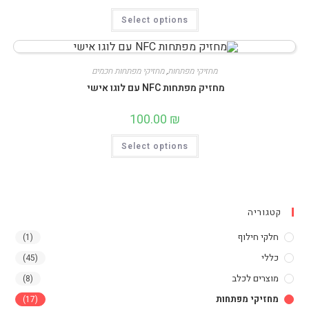
למוצר
Select options
זה
יש
מספר
סוגים.
ניתן
לבחור
מחזיקי מפתחות
,
מחזיקי מפתחות חכמים
את
מחזיק מפתחות NFC עם לוגו אישי
האפשרויות
בעמוד
המוצר
100.00
₪
למוצר
Select options
זה
יש
מספר
סוגים.
ניתן
לבחור
את
קטגוריה
האפשרויות
בעמוד
המוצר
חלקי חילוף
(1)
כללי
(45)
מוצרים לכלב
(8)
מחזיקי מפתחות
(17)