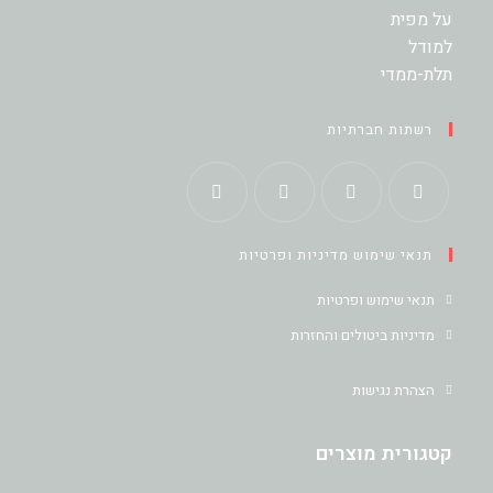
רשתות חברתיות
Opens
Opens
Opens
Opens
תנאי שימוש מדיניות ופרטיות
in
in
in
in
a
a
a
a
תנאי שימוש ופרטיות
new
new
new
new
מדיניות ביטולים והחזרות
tab
tab
tab
tab
הצהרת נגישות
קטגורית מוצרים