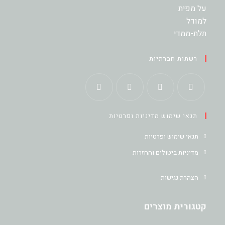
רשתות חברתיות
Opens
Opens
Opens
Opens
תנאי שימוש מדיניות ופרטיות
in
in
in
in
a
a
a
a
תנאי שימוש ופרטיות
new
new
new
new
מדיניות ביטולים והחזרות
tab
tab
tab
tab
הצהרת נגישות
קטגורית מוצרים