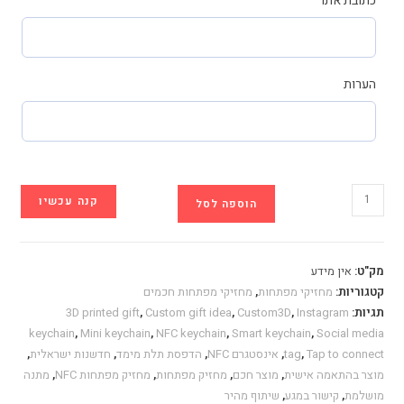
כתובת אתר
הערות
כמות
קנה עכשיו
הוספה לסל
של
מחזיק
מפתחות
מק"ט:
אין מידע
NFC
קטגוריות:
מחזיקי מפתחות
,
מחזיקי מפתחות חכמים
טיק
תגיות:
Instagram
,
Custom3D
,
Custom gift idea
,
3D printed gift
טוק
keychain
,
Mini keychain
,
NFC keychain
,
Smart keychain
,
Social media
Tap to connect
,
tag
,
אינסטגרם NFC
,
הדפסת תלת מימד
,
חדשנות ישראלית
,
מוצר בהתאמה אישית
,
מוצר חכם
,
מחזיק מפתחות
,
מחזיק מפתחות NFC
,
מתנה
מושלמת
,
קישור במגע
,
שיתוף מהיר