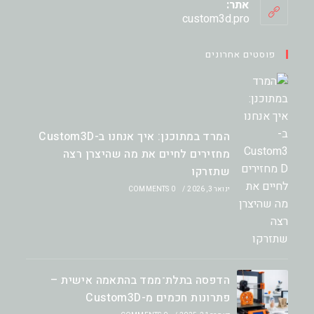
your
אתר:
application
custom3d.pro
פוסטים אחרונים
המרד במתוכנן: איך אנחנו ב-Custom3D
מחזירים לחיים את מה שהיצרן רצה
שתזרקו
ינואר 3, 2026
/
0 COMMENTS
הדפסה בתלת־ממד בהתאמה אישית –
פתרונות חכמים מ-Custom3D