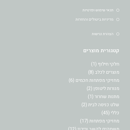
in
in
in
in
a
a
a
a
תנאי שימוש ופרטיות
new
new
new
new
מדיניות ביטולים והחזרות
tab
tab
tab
tab
הצהרת נגישות
קטגורית מוצרים
מוצר
חלקי חילוף
1
1
8
מוצרים לכלב
8
מוצרים
6
מחזיקי מפתחות חכמים
6
מוצרים
2
מנורות ליטופן
2
מוצרים
מוצר
מתנות שחרור
1
1
2
שלט כניסה לבית
2
מוצרים
45
כללי
45
מוצרים
17
מחזיקי מפתחות
17
מוצרים
12
משחקים לקשב וריכוז
12