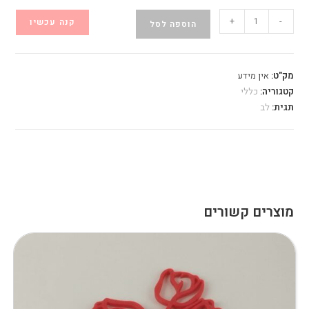
כמות
+
-
קנה עכשיו
הוספה לסל
של
משחק
לב
מק"ט:
אין מידע
נע
קטגוריה:
כללי
תגית:
לב
מוצרים קשורים