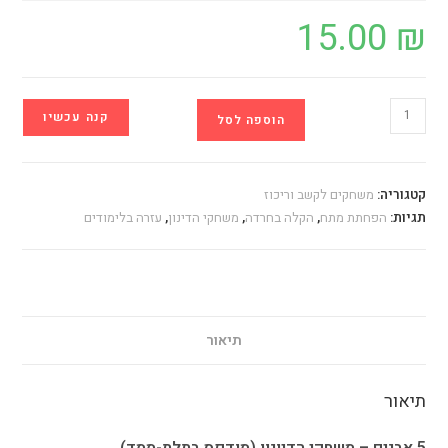
15.00
₪
כמות
קנה עכשיו
הוספה לסל
של
משחק
5
קטגוריה:
משחקים לקשב וריכוז
אבנים
תגיות:
הפחתת מתח
,
הקלה בחרדה
,
משחקי הדינון
,
עזרה בלימודים
משחקי
הדיונון
תיאור
תיאור
5 אבנים – משחקי הדיונון (מודפס בתלת-ממד)