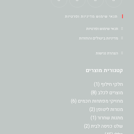
Opens
Opens
Opens
Opens
תנאי שימוש מדיניות ופרטיות
in
in
in
in
a
a
a
a
תנאי שימוש ופרטיות
new
new
new
new
מדיניות ביטולים והחזרות
tab
tab
tab
tab
הצהרת נגישות
קטגורית מוצרים
מוצר
חלקי חילוף
1
1
8
מוצרים לכלב
8
מוצרים
6
מחזיקי מפתחות חכמים
6
מוצרים
2
מנורות ליטופן
2
מוצרים
מוצר
מתנות שחרור
1
1
2
שלט כניסה לבית
2
מוצרים
45