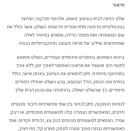
תיאור
שלט כניסה לבית בעיצוב פשוט, אלגנטי ופרקטי, המיוצר
בטכנולוגיית הדפסה תלת-ממדית חדשנית. השלט, אשר כולל את
שם המשפחה ואת מספר הדירה, מתאים במיוחד לאלה
שמחפשים שילוב של מראה מעוצב ופונקציונליות גבוהה.
בזכות השימוש בחומרים איכותיים ועמידים, השלט מותאם
לתנאי חוץ ומשמר את מראהו האסתטי לאורך זמן, ללא צורך
בתחזוקה מיוחדת. ניתן להתאים את העיצוב באופן אישי, כולל
בחירת סוג הגופן, גודל הטקסט, צבע השלט ואפילו גימורים
מיוחדים, כך שהשלט ישתלב בהרמוניה עם סגנון הבית שלך.
לנוחות ההתקנה, ניתן לבחור בין שתי אפשרויות חיבור: מגנטים
חזקים, המאפשרים הצמדה קלה למשטחים מתכתיים, או דבק
עמיד, המתאים למשטחים מגוונים כגון עץ, זכוכית וקירות. שתי
האפשרויות נבחרו מתוך מטרה לספק פתרון קל, נוח ויציב,