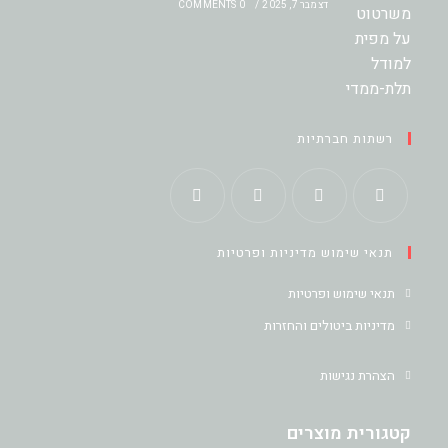
דצמבר 7, 2025
/
0 COMMENTS
רשתות חברתיות
Opens
Opens
Opens
Opens
תנאי שימוש מדיניות ופרטיות
in
in
in
in
a
a
a
a
תנאי שימוש ופרטיות
new
new
new
new
מדיניות ביטולים והחזרות
tab
tab
tab
tab
הצהרת נגישות
קטגורית מוצרים