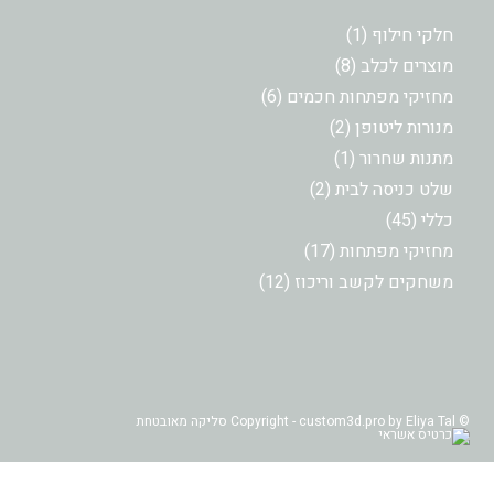
מוצר
חלקי חילוף
1
1
8
מוצרים לכלב
8
מוצרים
6
מחזיקי מפתחות חכמים
6
מוצרים
2
מנורות ליטופן
2
מוצרים
מוצר
מתנות שחרור
1
1
2
שלט כניסה לבית
2
מוצרים
45
כללי
45
מוצרים
17
מחזיקי מפתחות
17
מוצרים
12
משחקים לקשב וריכוז
12
מוצרים
© Copyright - custom3d.pro by Eliya Tal סליקה מאובטחת