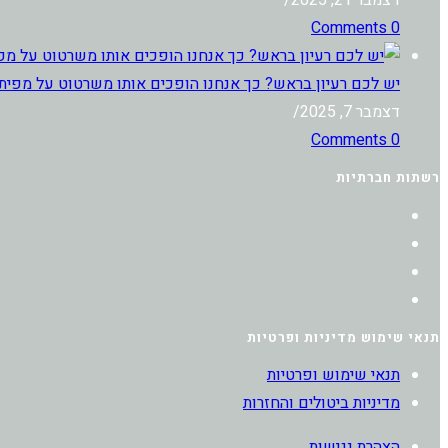
דצמבר 21, 2025
/
0 Comments
יש לכם רעיון בראש? כך אנחנו הופכים אותו משרטוט על מפית
דצמבר 7, 2025
/
0 Comments
רשתות חברתיות
Opens
Opens
in
Opens
in
a
Opens
new
in
a
new
tab
in
a
תנאי שימוש מדיניות ופרטיות
new
tab
a
תנאי שימוש ופרטיות
new
tab
מדיניות ביטולים והחזרות
tab
הצהרת נגישות