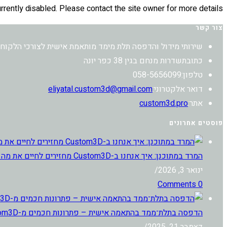
 currently disabled. Please contact the site owner for more details.
צור קשר
שירותי מידול והדפסה תלת מימד מותאמת אישית לצורכי הלקוח
כתובת
שדרות מנחם בגין 38 כפר יונה
טלפון:
058-5656099
Opens
דואר אלקטרוני:
eliyatal.custom3d@gmail.com
in
אתר:
custom3d.pro
your
פוסטים אחרונים
application
המרד במתוכנן: איך אנחנו ב-Custom3D מחזירים לחיים את מה שהיצרן רצה שתזרקו
ינואר 3, 2026
/
0 Comments
הדפסה בתלת־ממד בהתאמה אישית – פתרונות חכמים מ-Custom3D