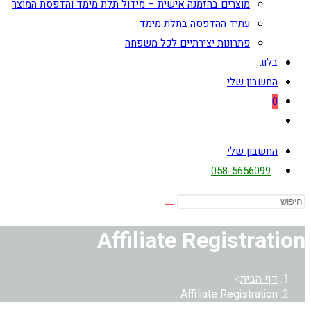
מוצרים בהזמנה אישית – מידול תלת מימד והדפסת המוצר
עתיד ההדפסה בתלת מימד
פתרונות יצירתיים לכל משפחה
בלוג
החשבון שלי
0
Toggle
website
החשבון שלי
search
058-5656099
Affiliate Registration
דף הבית
>
Affiliate Registration