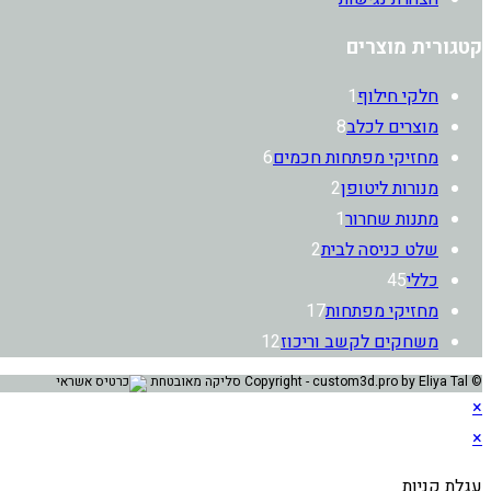
קטגורית מוצרים
מוצר
חלקי חילוף
1
8
1
מוצרים לכלב
8
מוצרים
6
מחזיקי מפתחות חכמים
6
2
מוצרים
מנורות ליטופן
2
מוצר
מוצרים
מתנות שחרור
1
2
1
שלט כניסה לבית
2
45
מוצרים
כללי
45
מוצרים
17
מחזיקי מפתחות
17
מוצרים
12
משחקים לקשב וריכוז
12
מוצרים
© Copyright - custom3d.pro by Eliya Tal סליקה מאובטחת
×
×
עגלת קניות